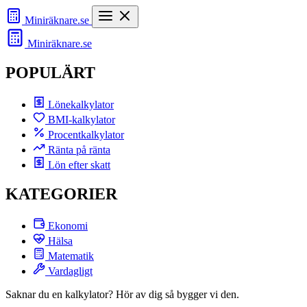
Miniräknare
.se
Miniräknare
.se
POPULÄRT
Lönekalkylator
BMI-kalkylator
Procentkalkylator
Ränta på ränta
Lön efter skatt
KATEGORIER
Ekonomi
Hälsa
Matematik
Vardagligt
Saknar du en kalkylator? Hör av dig så bygger vi den.