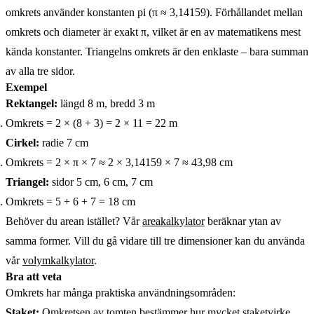
omkrets använder konstanten pi (π ≈ 3,14159). Förhållandet mellan
omkrets och diameter är exakt π, vilket är en av matematikens mest
kända konstanter. Triangelns omkrets är den enklaste – bara summan
av alla tre sidor.
Exempel
Rektangel:
längd 8 m, bredd 3 m
Omkrets = 2 × (8 + 3) = 2 × 11 = 22 m
Cirkel:
radie 7 cm
Omkrets = 2 × π × 7 ≈ 2 × 3,14159 × 7 ≈ 43,98 cm
Triangel:
sidor 5 cm, 6 cm, 7 cm
Omkrets = 5 + 6 + 7 = 18 cm
Behöver du arean istället? Vår
areakalkylator
beräknar ytan av
samma former. Vill du gå vidare till tre dimensioner kan du använda
vår
volymkalkylator
.
Bra att veta
Omkrets har många praktiska användningsområden:
Staket:
Omkretsen av tomten bestämmer hur mycket staketvirke