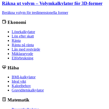
Räkna ut volym – Volymkalkylator för 3D-former
Beräkna volym för tredimensionella former
Ekonomi
Lönekalkylator
Lön efter skatt
Ränta
Ränta på ränta
Lån med restvärde
Mäklararvode
Elförbrukning
Hälsa
BMI-kalkylator
Ideal vikt
Kaloribehov
Graviditetskalkylator
Matematik