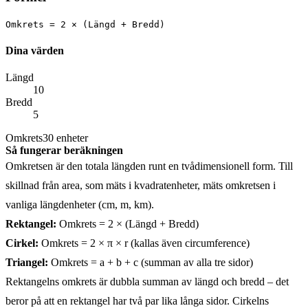
Omkrets = 2 × (Längd + Bredd)
Dina värden
Längd
10
Bredd
5
Omkrets
30
enheter
Så fungerar beräkningen
Omkretsen är den totala längden runt en tvådimensionell form. Till
skillnad från area, som mäts i kvadratenheter, mäts omkretsen i
vanliga längdenheter (cm, m, km).
Rektangel:
Omkrets = 2 × (Längd + Bredd)
Cirkel:
Omkrets = 2 × π × r
(kallas även circumference)
Triangel:
Omkrets = a + b + c
(summan av alla tre sidor)
Rektangelns omkrets är dubbla summan av längd och bredd – det
beror på att en rektangel har två par lika långa sidor. Cirkelns