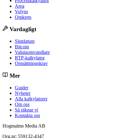
Procentkalkylator
Area
Volym
Omkrets
Vardagligt
Slutdatum
Bitcoin
Valutaomvandlare
RTP-kalkylator
Omsättningskrav
Mer
Guider
Nyheter
Alla kalkylatorer
Om oss
Så räknar vi
Kontakta oss
Hogmalms Media AB
Org.nr: 559132-4347