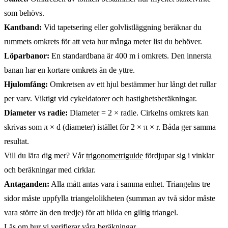
som behövs.
Kantband:
Vid tapetsering eller golvlistläggning beräknar du
rummets omkrets för att veta hur många meter list du behöver.
Löparbanor:
En standardbana är 400 m i omkrets. Den innersta
banan har en kortare omkrets än de yttre.
Hjulomfång:
Omkretsen av ett hjul bestämmer hur långt det rullar
per varv. Viktigt vid cykeldatorer och hastighetsberäkningar.
Diameter vs radie:
Diameter = 2 × radie. Cirkelns omkrets kan
skrivas som
π × d
(diameter) istället för
2 × π × r
. Båda ger samma
resultat.
Vill du lära dig mer? Vår
trigonometriguide
fördjupar sig i vinklar
och beräkningar med cirklar.
Antaganden:
Alla mått antas vara i samma enhet. Triangelns tre
sidor måste uppfylla triangelolikheten (summan av två sidor måste
vara större än den tredje) för att bilda en giltig triangel.
Läs om
hur vi verifierar våra beräkningar
.