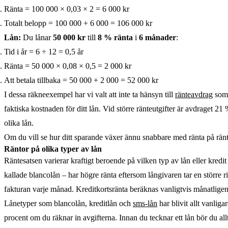
Ränta = 100 000 × 0,03 × 2 = 6 000 kr
Totalt belopp = 100 000 + 6 000 = 106 000 kr
Lån:
Du lånar
50 000 kr
till
8 % ränta
i
6 månader
:
Tid i år = 6 ÷ 12 = 0,5 år
Ränta = 50 000 × 0,08 × 0,5 = 2 000 kr
Att betala tillbaka = 50 000 + 2 000 = 52 000 kr
I dessa räkneexempel har vi valt att inte ta hänsyn till
ränteavdrag
som 
faktiska kostnaden för ditt lån. Vid större ränteutgifter är avdraget 
olika lån.
Om du vill se hur ditt sparande växer ännu snabbare med ränta på ränt
Räntor på olika typer av lån
Räntesatsen varierar kraftigt beroende på vilken typ av lån eller kred
kallade blancolån – har högre ränta eftersom långivaren tar en större r
fakturan varje månad. Kreditkortsränta beräknas vanligtvis månatligen på
Lånetyper som blancolån, kreditlån och
sms-lån
har blivit allt vanlig
procent om du räknar in avgifterna. Innan du tecknar ett lån bör du all