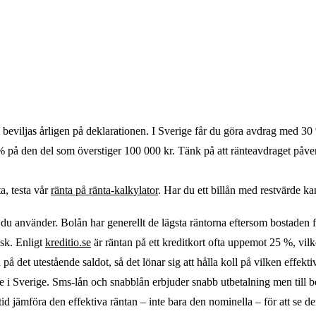
beviljas årligen på deklarationen. I Sverige får du göra avdrag med 30 %
21 % på den del som överstiger 100 000 kr. Tänk på att ränteavdraget påve
a, testa vår
ränta på ränta-kalkylator
. Har du ett billån med restvärde ka
it du använder. Bolån har generellt de lägsta räntorna eftersom bostaden 
isk. Enligt
kreditio.se
är räntan på ett kreditkort ofta uppemot 25 %, vilke
 det utestående saldot, så det lönar sig att hålla koll på vilken effektiv 
are i Sverige. Sms-lån och snabblån erbjuder snabb utbetalning men till b
tid jämföra den effektiva räntan – inte bara den nominella – för att se d