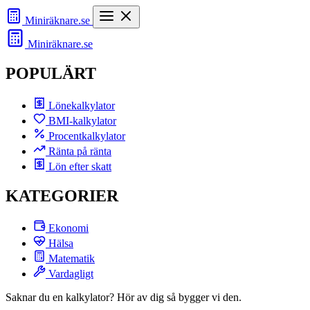
Miniräknare
.se
Miniräknare
.se
POPULÄRT
Lönekalkylator
BMI-kalkylator
Procentkalkylator
Ränta på ränta
Lön efter skatt
KATEGORIER
Ekonomi
Hälsa
Matematik
Vardagligt
Saknar du en kalkylator? Hör av dig så bygger vi den.