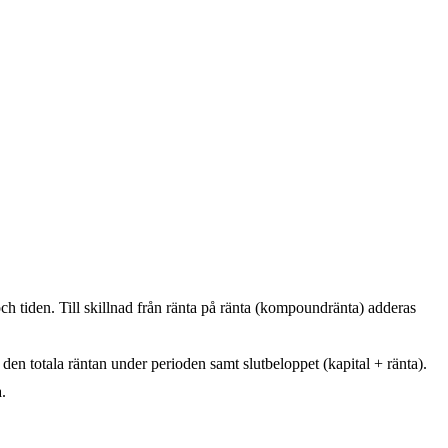
och tiden. Till skillnad från ränta på ränta (kompoundränta) adderas
en totala räntan under perioden samt slutbeloppet (kapital + ränta).
.