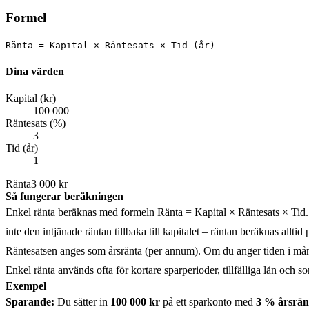
Formel
Ränta = Kapital × Räntesats × Tid (år)
Dina värden
Kapital (kr)
100 000
Räntesats (%)
3
Tid (år)
1
Ränta
3 000
kr
Så fungerar beräkningen
Enkel ränta beräknas med formeln
Ränta = Kapital × Räntesats × Tid
inte den intjänade räntan tillbaka till kapitalet – räntan beräknas alltid
Räntesatsen anges som årsränta (per annum). Om du anger tiden i månad
Enkel ränta används ofta för kortare sparperioder, tillfälliga lån och
Exempel
Sparande:
Du sätter in
100 000 kr
på ett sparkonto med
3 % årsrän