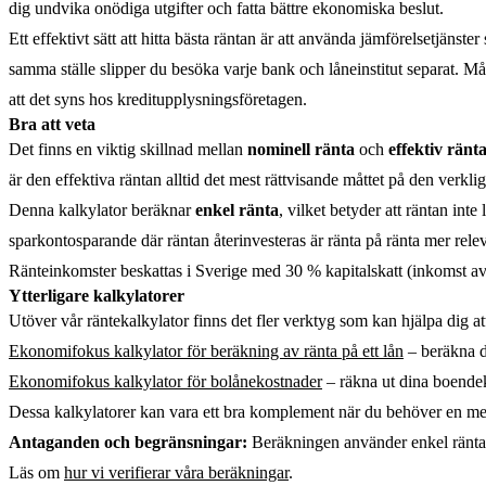
dig undvika onödiga utgifter och fatta bättre ekonomiska beslut.
Ett effektivt sätt att hitta bästa räntan är att använda jämförelsetjänste
samma ställe slipper du besöka varje bank och låneinstitut separat. M
att det syns hos kreditupplysningsföretagen.
Bra att veta
Det finns en viktig skillnad mellan
nominell ränta
och
effektiv ränt
är den effektiva räntan alltid det mest rättvisande måttet på den verkli
Denna kalkylator beräknar
enkel ränta
, vilket betyder att räntan inte
sparkontosparande där räntan återinvesteras är ränta på ränta mer rele
Ränteinkomster beskattas i Sverige med 30 % kapitalskatt (inkomst av 
Ytterligare kalkylatorer
Utöver vår räntekalkylator finns det fler verktyg som kan hjälpa dig a
Ekonomifokus kalkylator för beräkning av ränta på ett lån
– beräkna d
Ekonomifokus kalkylator för bolånekostnader
– räkna ut dina boendek
Dessa kalkylatorer kan vara ett bra komplement när du behöver en mer d
Antaganden och begränsningar:
Beräkningen använder enkel ränta (e
Läs om
hur vi verifierar våra beräkningar
.