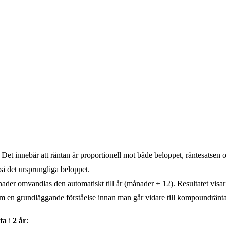
. Det innebär att räntan är proportionell mot både beloppet, räntesatsen 
 på det ursprungliga beloppet.
er omvandlas den automatiskt till år (månader ÷ 12). Resultatet visar d
 som en grundläggande förståelse innan man går vidare till kompoundränta
ta
i
2 år
: