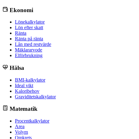
Ekonomi
Lönekalkylator
Lön efter skatt
Ränta
Ränta på ränta
Lån med restvärde
Mäklararvode
Elförbrukning
Hälsa
BMI-kalkylator
Ideal vikt
Kaloribehov
Graviditetskalkylator
Matematik
Procentkalkylator
Area
Volym
Omkrets