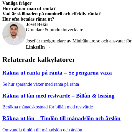
Vanliga frågor
Hur räknar man ut ränta?
Vad är skillnaden på nominell och effektiv ränta?
Hur ofta betalas ränta ut?
Josef Bekir
Grundare & produktutvecklare
Josef är medgrundare av Miniräknare.se och ansvarar för 
LinkedIn →
Relaterade kalkylatorer
Räkna ut ränta på ränta – Se pengarna växa
Se hur sparande växer med ränta på ränta
Räkna ut lån med restvärde – Billån & leasing
Beräkna månadskostnad för billån med restvärde
Räkna ut lön – Timlön till månadslön och årslön
Omvandla timlön till månadslön och årslön