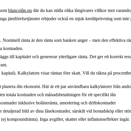
r som
blancolån.nu
där du kan ställa olika långivares villkor mot varandra
ånga jämförelsetjänster erbjuder också en mjuk kreditprövning som inte 
a
. Nominell ränta är den ränta som banken anger – men den effektiva ränt
ga kostnaden.
 läggs till kapitalet och genererar ytterligare ränta. Det ger ett korrekt re
vant.
kapital). Kalkylatorn visar räntan före skatt. Vill du räkna på procent
tt planera din ekonomi. Här är ett par användbara kalkylatorer från and
en totala kostnaden och månadsbetalningen för ett specifikt lån
ostnader inklusive bolåneränta, amortering och driftskostnader
etaljerad bild av dina lånekostnader, särskilt vid bostadsköp eller stör
j kompoundränta). Inga avgifter, skatter eller inflationseffekter ingår.