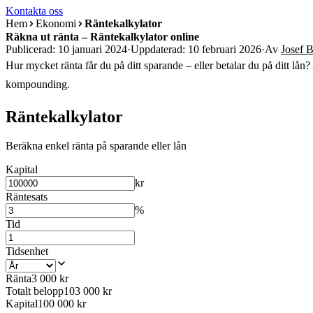
Kontakta oss
Hem
Ekonomi
Räntekalkylator
Räkna ut ränta – Räntekalkylator online
Publicerad: 10 januari 2024
·
Uppdaterad: 10 februari 2026
·
Av
Josef B
Hur mycket ränta får du på ditt sparande – eller betalar du på ditt lån
kompounding.
Räntekalkylator
Beräkna enkel ränta på sparande eller lån
Kapital
kr
Räntesats
%
Tid
Tidsenhet
Ränta
3 000
kr
Totalt belopp
103 000
kr
Kapital
100 000
kr