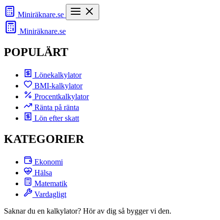
Miniräknare
.se
Miniräknare
.se
POPULÄRT
Lönekalkylator
BMI-kalkylator
Procentkalkylator
Ränta på ränta
Lön efter skatt
KATEGORIER
Ekonomi
Hälsa
Matematik
Vardagligt
Saknar du en kalkylator? Hör av dig så bygger vi den.