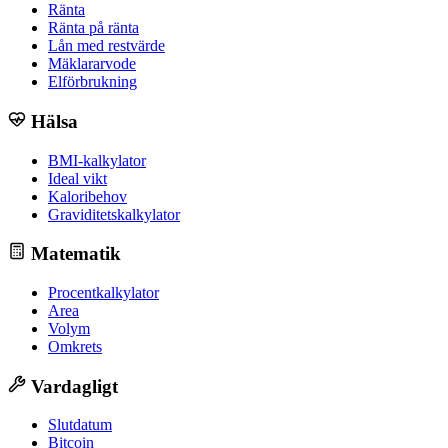
Ränta
Ränta på ränta
Lån med restvärde
Mäklararvode
Elförbrukning
Hälsa
BMI-kalkylator
Ideal vikt
Kaloribehov
Graviditetskalkylator
Matematik
Procentkalkylator
Area
Volym
Omkrets
Vardagligt
Slutdatum
Bitcoin