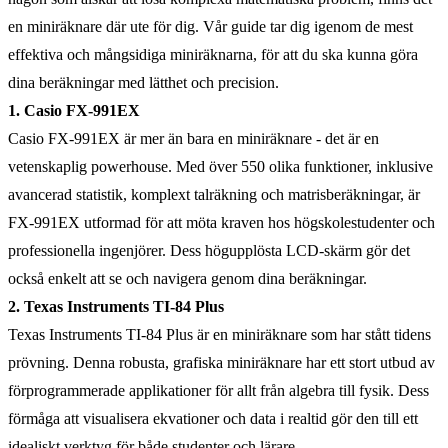
en miniräknare där ute för dig. Vår guide tar dig igenom de mest
effektiva och mångsidiga miniräknarna, för att du ska kunna göra
dina beräkningar med lätthet och precision.
1. Casio FX-991EX
Casio FX-991EX är mer än bara en miniräknare - det är en
vetenskaplig powerhouse. Med över 550 olika funktioner, inklusive
avancerad statistik, komplext talräkning och matrisberäkningar, är
FX-991EX utformad för att möta kraven hos högskolestudenter och
professionella ingenjörer. Dess högupplösta LCD-skärm gör det
också enkelt att se och navigera genom dina beräkningar.
2. Texas Instruments TI-84 Plus
Texas Instruments TI-84 Plus är en miniräknare som har stått tidens
prövning. Denna robusta, grafiska miniräknare har ett stort utbud av
förprogrammerade applikationer för allt från algebra till fysik. Dess
förmåga att visualisera ekvationer och data i realtid gör den till ett
idealiskt verktyg för både studenter och lärare.