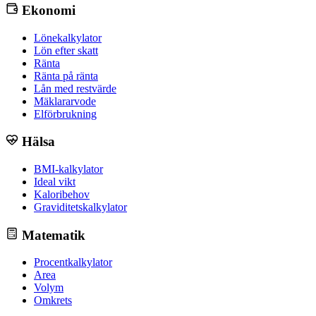
Ekonomi
Lönekalkylator
Lön efter skatt
Ränta
Ränta på ränta
Lån med restvärde
Mäklararvode
Elförbrukning
Hälsa
BMI-kalkylator
Ideal vikt
Kaloribehov
Graviditetskalkylator
Matematik
Procentkalkylator
Area
Volym
Omkrets