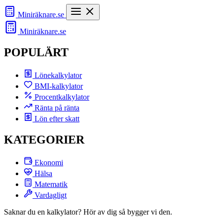
Miniräknare
.se
Miniräknare
.se
POPULÄRT
Lönekalkylator
BMI-kalkylator
Procentkalkylator
Ränta på ränta
Lön efter skatt
KATEGORIER
Ekonomi
Hälsa
Matematik
Vardagligt
Saknar du en kalkylator? Hör av dig så bygger vi den.