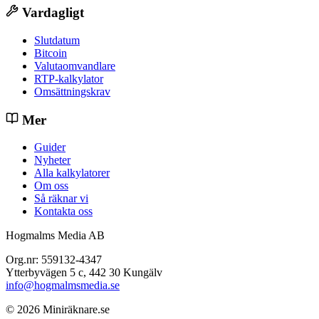
Vardagligt
Slutdatum
Bitcoin
Valutaomvandlare
RTP-kalkylator
Omsättningskrav
Mer
Guider
Nyheter
Alla kalkylatorer
Om oss
Så räknar vi
Kontakta oss
Hogmalms Media AB
Org.nr: 559132-4347
Ytterbyvägen 5 c, 442 30 Kungälv
info@hogmalmsmedia.se
© 2026 Miniräknare.se