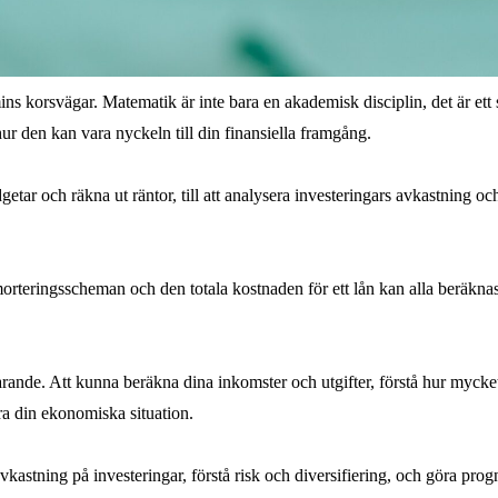
s korsvägar. Matematik är inte bara en akademisk disciplin, det är ett 
ur den kan vara nyckeln till din finansiella framgång.
etar och räkna ut räntor, till att analysera investeringars avkastning oc
morteringsscheman och den totala kostnaden för ett lån kan alla beräkn
rande. Att kunna beräkna dina inkomster och utgifter, förstå hur mycket
tra din ekonomiska situation.
avkastning på investeringar, förstå risk och diversifiering, och göra pro