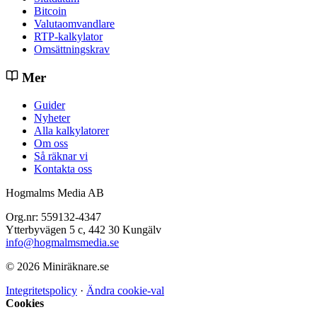
Bitcoin
Valutaomvandlare
RTP-kalkylator
Omsättningskrav
Mer
Guider
Nyheter
Alla kalkylatorer
Om oss
Så räknar vi
Kontakta oss
Hogmalms Media AB
Org.nr: 559132-4347
Ytterbyvägen 5 c, 442 30 Kungälv
info@hogmalmsmedia.se
© 2026 Miniräknare.se
Integritetspolicy
·
Ändra cookie-val
Cookies