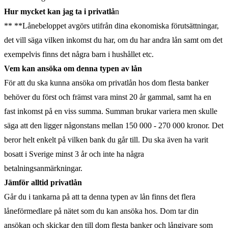
Hur mycket kan jag ta i privatlå
n
** **Lånebeloppet avgörs utifrån dina ekonomiska förutsättningar,
det vill säga vilken inkomst du har, om du har andra lån samt om det
exempelvis finns det några barn i hushållet etc.
Vem kan ansöka om denna typen av lån
För att du ska kunna ansöka om privatlån hos dom flesta banker
behöver du först och främst vara minst 20 år gammal, samt ha en
fast inkomst på en viss summa. Summan brukar variera men skulle
säga att den ligger någonstans mellan 150 000 - 270 000 kronor. Det
beror helt enkelt på vilken bank du går till. Du ska även ha varit
bosatt i Sverige minst 3 år och inte ha några
betalningsanmärkningar.
Jämför alltid privatlån
Går du i tankarna på att ta denna typen av lån finns det flera
låneförmedlare på nätet som du kan ansöka hos. Dom tar din
ansökan och skickar den till dom flesta banker och långivare som