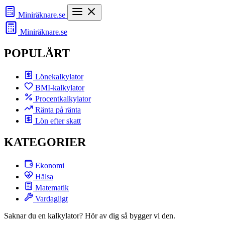
Miniräknare
.se
Miniräknare
.se
POPULÄRT
Lönekalkylator
BMI-kalkylator
Procentkalkylator
Ränta på ränta
Lön efter skatt
KATEGORIER
Ekonomi
Hälsa
Matematik
Vardagligt
Saknar du en kalkylator? Hör av dig så bygger vi den.