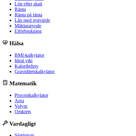
Lön efter skatt
Ränta
Ränta på ränta
Lån med restvärde
Mäklararvode
Elförbrukning
Hälsa
BMI-kalkylator
Ideal vikt
Kaloribehov
Graviditetskalkylator
Matematik
Procentkalkylator
Area
Volym
Omkrets
Vardagligt
Slutdatum