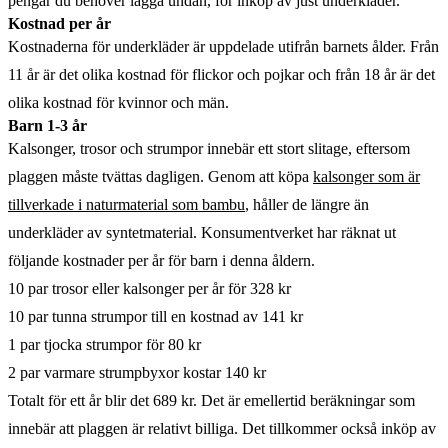
pengar du behöver lägga undan, för inköp av just underkläder.
Kostnad per år
Kostnaderna för underkläder är uppdelade utifrån barnets ålder. Från
11 år är det olika kostnad för flickor och pojkar och från 18 år är det
olika kostnad för kvinnor och män.
Barn 1-3 år
Kalsonger, trosor och strumpor innebär ett stort slitage, eftersom
plaggen måste tvättas dagligen. Genom att köpa
kalsonger som är
tillverkade i naturmaterial som bambu
, håller de längre än
underkläder av syntetmaterial. Konsumentverket har räknat ut
följande kostnader per år för barn i denna åldern.
10 par trosor eller kalsonger per år för 328 kr
10 par tunna strumpor till en kostnad av 141 kr
1 par tjocka strumpor för 80 kr
2 par varmare strumpbyxor kostar 140 kr
Totalt för ett år blir det 689 kr. Det är emellertid beräkningar som
innebär att plaggen är relativt billiga. Det tillkommer också inköp av