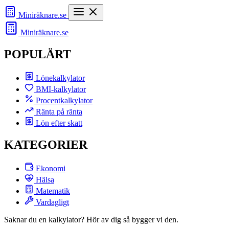
Miniräknare
.se
Miniräknare
.se
POPULÄRT
Lönekalkylator
BMI-kalkylator
Procentkalkylator
Ränta på ränta
Lön efter skatt
KATEGORIER
Ekonomi
Hälsa
Matematik
Vardagligt
Saknar du en kalkylator? Hör av dig så bygger vi den.