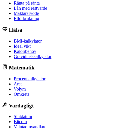
Ränta på ränta
Lån med restvärde
Mäklararvode
Elförbrukning
Hälsa
BMI-kalkylator
Ideal vikt
Kaloribehov
Graviditetskalkylator
Matematik
Procentkalkylator
Area
Volym
Omkrets
Vardagligt
Slutdatum
Bitcoin
Valutaomvandlare