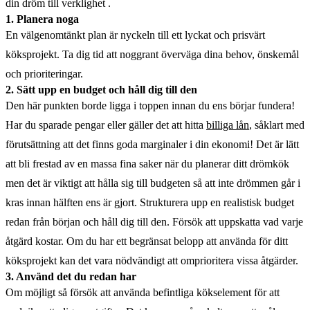
din dröm till verklighet .
1. Planera noga
En välgenomtänkt plan är nyckeln till ett lyckat och prisvärt
köksprojekt. Ta dig tid att noggrant överväga dina behov, önskemål
och prioriteringar.
2. Sätt upp en budget och håll dig till den
Den här punkten borde ligga i toppen innan du ens börjar fundera!
Har du sparade pengar eller gäller det att hitta
billiga lån
, såklart med
förutsättning att det finns goda marginaler i din ekonomi! Det är lätt
att bli frestad av en massa fina saker när du planerar ditt drömkök
men det är viktigt att hålla sig till budgeten så att inte drömmen går i
kras innan hälften ens är gjort. Strukturera upp en realistisk budget
redan från början och håll dig till den. Försök att uppskatta vad varje
åtgärd kostar. Om du har ett begränsat belopp att använda för ditt
köksprojekt kan det vara nödvändigt att omprioritera vissa åtgärder.
3. Använd det du redan har
Om möjligt så försök att använda befintliga kökselement för att