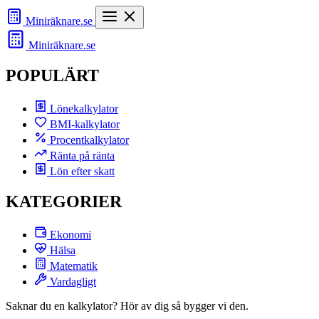
Miniräknare
.se
Miniräknare
.se
POPULÄRT
Lönekalkylator
BMI-kalkylator
Procentkalkylator
Ränta på ränta
Lön efter skatt
KATEGORIER
Ekonomi
Hälsa
Matematik
Vardagligt
Saknar du en kalkylator? Hör av dig så bygger vi den.