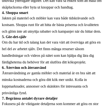
undvika ytterligare utgifter. Det kan vara så enkelt som att måla om
skåpluckorna eller byta ut knoppar och handtag.
4. Shoppa smart
Jakten på materiel och möbler kan vara både tidskrävande och
kostsam. Shoppa runt för att hitta de bästa priserna och kvaliteten
och glöm inte att utnyttja rabatter och kampanjer när du hittar dem.
5. Gör-det-själv
Om du har tid och talang kan det vara värt att överväga att göra en
hel del av arbetet själv. Det finns många resurser såsom
handledningar och videos på nätet som kan hjälpa dig lära dig
färdigheterna du behöver för att slutföra ditt köksprojekt.
6. Återvinn och återanvänd
Återanvändning av gamla möbler och material är en bra sätt att
minska kostnaderna och göra ditt kök mer unikt. Kolla in
loppmarknader, annonser och skänktes för intressanta och
prisvänliga fynd.
7. Begränsa antalet dyrare detaljer
Fokusera på de viktigaste detaljerna som kommer att göra en stor