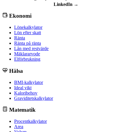
LinkedIn →
Ekonomi
Lönekalkylator
Lön efter skatt
Ränta
Ränta på ränta
Lån med restvärde
Mäklararvode
Elförbrukning
Hälsa
BMI-kalkylator
Ideal vikt
Kaloribehov
Graviditetskalkylator
Matematik
Procentkalkylator
Area
Volym