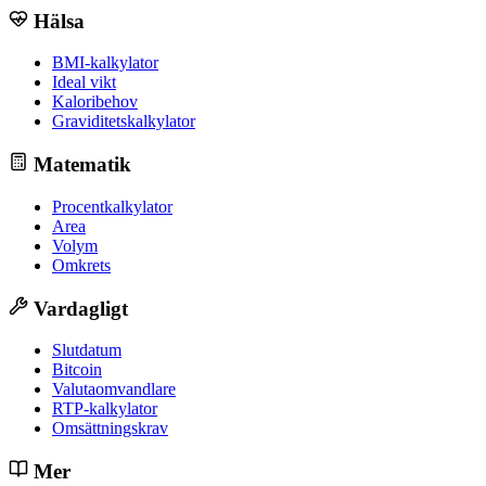
Hälsa
BMI-kalkylator
Ideal vikt
Kaloribehov
Graviditetskalkylator
Matematik
Procentkalkylator
Area
Volym
Omkrets
Vardagligt
Slutdatum
Bitcoin
Valutaomvandlare
RTP-kalkylator
Omsättningskrav
Mer